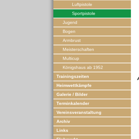
Luftpistole
Sportpistole
Jugend
Bogen
Armbrust
Meisterschaften
Multicup
Königshaus ab 1952
Trainingszeiten
Heimwettkämpfe
Galerie / Bilder
Terminkalender
Vereinsveranstaltung
Archiv
Links